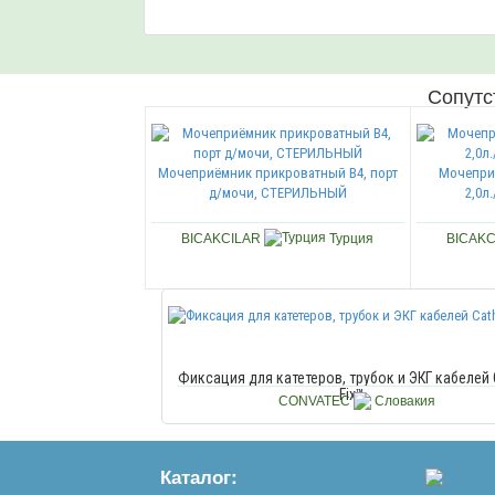
Сопутс
Мочеприёмник прикроватный В4, порт
Мочепри
д/мочи, СТЕРИЛЬНЫЙ
2,0л
BICAKCILAR
Турция
BICAK
Фиксация для катетеров, трубок и ЭКГ кабелей 
Fix™
CONVATEC
Словакия
Каталог: