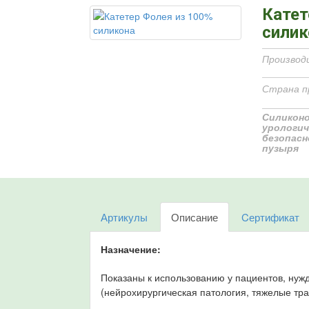
Катет
силик
Производ
Страна п
Силикон
урологич
безопасн
пузыря
Артикулы
Описание
Cертификат
Назначение:
Показаны к использованию у пациентов, нуж
(нейрохирургическая патология, тяжелые тра