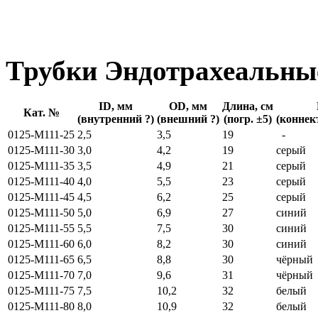
Трубки Эндотрахеальны
ID, мм
OD, мм
Длина, см
Кат. №
(внутренний ?)
(внешний ?)
(погр. ±5)
(коннек
0125-M111-25
2,5
3,5
19
-
0125-M111-30
3,0
4,2
19
серый
0125-M111-35
3,5
4,9
21
серый
0125-M111-40
4,0
5,5
23
серый
0125-M111-45
4,5
6,2
25
серый
0125-M111-50
5,0
6,9
27
синий
0125-M111-55
5,5
7,5
30
синий
0125-M111-60
6,0
8,2
30
синий
0125-M111-65
6,5
8,8
30
чёрный
0125-M111-70
7,0
9,6
31
чёрный
0125-M111-75
7,5
10,2
32
белый
0125-M111-80
8,0
10,9
32
белый