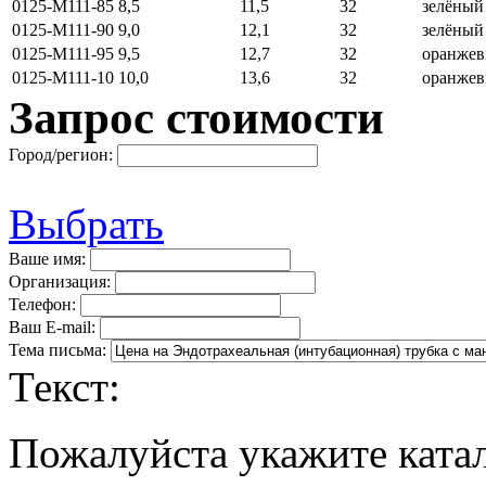
0125-M111-85
8,5
11,5
32
зелёны
0125-M111-90
9,0
12,1
32
зелёны
0125-M111-95
9,5
12,7
32
оранже
0125-M111-10
10,0
13,6
32
оранже
Запрос стоимости
Город/регион:
Выбрать
Ваше имя:
Организация:
Телефон:
Ваш E-mail:
Тема письма:
Текст:
Пожалуйста укажите ката