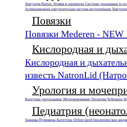
Хирургия Balton
Лезвия и скальпели
Системы дренажные и от
Аспирационная хирургическая система нестерильная
Хирургия
Повязки
Повязки Mederen - NEW
Кислородная и дыха
Кислородная и дыхатель
известь NatronLid (Натр
Урология и мочепр
Катетеры уретральные
Мочеприемники
Урология Volkmann
На
Педиатрия (неонато
Зажимы Пуповины
Катетеры
Отбор проб биологических жидк