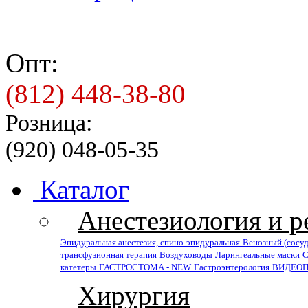
Опт:
(812) 448-38-80
Розница:
(920) 048-05-35
Каталог
Анестезиология и 
Эпидуральная анестезия, спино-эпидуральная
Венозный (сосу
трансфузионная терапия
Воздуховоды
Ларингеальные маски
С
катетеры
ГАСТРОСТОМА - NEW
Гастроэнтерология
ВИДЕОПЛ
Хирургия