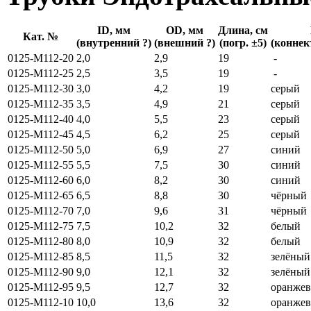
ID, мм
OD, мм
Длина, см
Кат. №
(внутренний ?)
(внешний ?)
(погр. ±5)
(коннек
0125-M112-20
2,0
2,9
19
-
0125-M112-25
2,5
3,5
19
-
0125-M112-30
3,0
4,2
19
серый
0125-M112-35
3,5
4,9
21
серый
0125-M112-40
4,0
5,5
23
серый
0125-M112-45
4,5
6,2
25
серый
0125-M112-50
5,0
6,9
27
синий
0125-M112-55
5,5
7,5
30
синий
0125-M112-60
6,0
8,2
30
синий
0125-M112-65
6,5
8,8
30
чёрный
0125-M112-70
7,0
9,6
31
чёрный
0125-M112-75
7,5
10,2
32
белый
0125-M112-80
8,0
10,9
32
белый
0125-M112-85
8,5
11,5
32
зелёны
0125-M112-90
9,0
12,1
32
зелёны
0125-M112-95
9,5
12,7
32
оранже
0125-M112-10
10,0
13,6
32
оранже