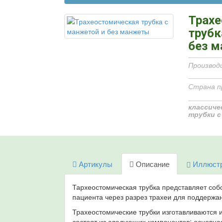
Трах
трубк
без 
Производ
Страна п
классиче
трубки с
Артикулы
Описание
Иллюст
Тархеостомическая трубка представляет собо
пациента через разрез трахеи для поддержа
Трахеостомические трубки изготавливаются 
состоят из следующих компонентов: основная