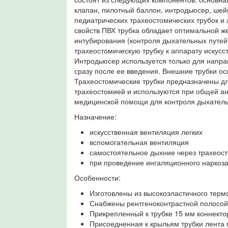
клапан, пилотный баллон, интродьюсер, шейн
педиатрических трахеостомических трубок и
свойств ПВХ трубка обладает оптимальной же
интубирования (контроля дыхательных путей
трахеостомическую трубку к аппарату искусс
Интродьюсер используется только для напра
сразу после ее введения. Внешние трубки о
Трахеостомические трубки предназначены дл
трахеостомией и используются при общей ан
медицинской помощи для контроля дыхатель
Назначение:
искусственная вентиляция легких
вспомогательная вентиляция
самостоятельное дыхние через трахеос
при проведение ингаляционного наркоз
Особенности:
Изготовлены из высокоэластичного терм
Снабжены рентгеноконтрастной полосой 
Прикрепленный к трубке 15 мм коннекто
Присоедненная к крыльям трубки лента 