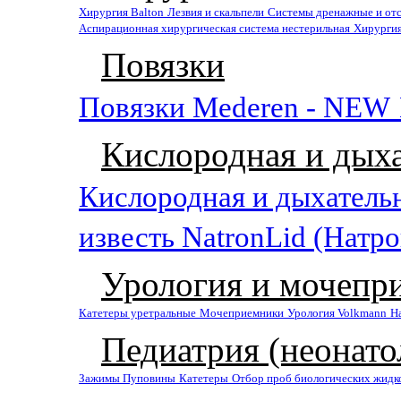
Хирургия Balton
Лезвия и скальпели
Системы дренажные и от
Аспирационная хирургическая система нестерильная
Хирургия
Повязки
Повязки Mederen - NEW
Кислородная и дыха
Кислородная и дыхатель
известь NatronLid (Натр
Урология и мочепр
Катетеры уретральные
Мочеприемники
Урология Volkmann
На
Педиатрия (неонато
Зажимы Пуповины
Катетеры
Отбор проб биологических жидк