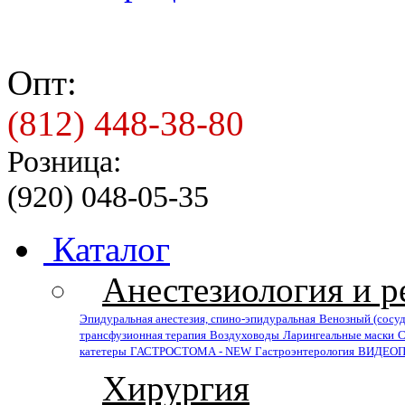
Опт:
(812) 448-38-80
Розница:
(920) 048-05-35
Каталог
Анестезиология и 
Эпидуральная анестезия, спино-эпидуральная
Венозный (сосу
трансфузионная терапия
Воздуховоды
Ларингеальные маски
С
катетеры
ГАСТРОСТОМА - NEW
Гастроэнтерология
ВИДЕОПЛ
Хирургия