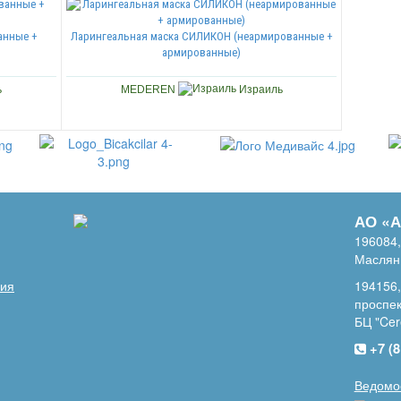
анные +
Ларингеальная маска СИЛИКОН (неармированные +
армированные)
ь
MEDEREN
Израиль
АО «
196084,
Масляны
пия
194156,
проспек
БЦ "Cer
+7 (8
Ведомо