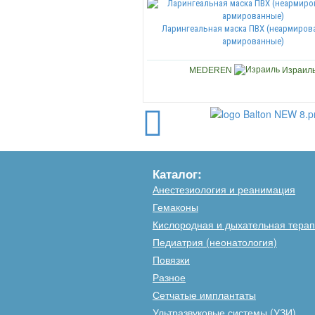
Ларингеальная маска ПВХ (неармиров
армированные)
MEDEREN
Израил
Каталог:
Анестезиология и реанимация
Гемаконы
Кислородная и дыхательная тера
Педиатрия (неонатология)
Повязки
Разное
Сетчатые имплантаты
Ультразвуковые системы (УЗИ)