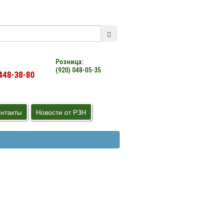
Розница:
(920) 048-05-35
448-38-80
нтакты
Новости от РЗН