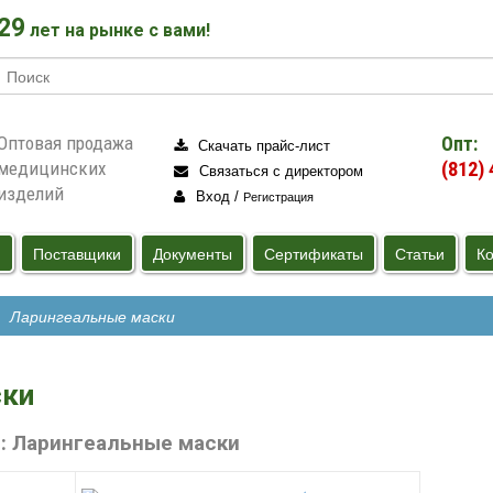
29
лет на рынке с вами!
Оптовая продажа
Опт:
Скачать прайс
-лист
медицинских
(812) 
Связаться
с директором
изделий
Вход /
Регистрация
и
Поставщики
Документы
Сертификаты
Статьи
Ко
Ларингеальные маски
ски
и: Ларингеальные маски