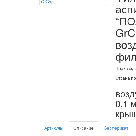
асп
“П
GrC
воз
фил
Производи
Страна пр
возд
0,1 
крыш
Артикулы
Описание
Cертификат