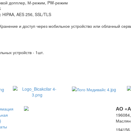
товой допплер, М-режим, PW-режим
S
с HIPAA, AES 256, SSL/TLS
ранение и доступ через мобильное устройство или облачный серви
ьных устройств - 1шт.
АО «
нимация
ьная
196084,
)
Масляны
таты
194156,