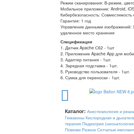
Режим сканирования: В-режим, цве
Мобильное приложение: Android, iO
Кибербезопасность: Совместимость 
Гарантия: 1 год
Управление данными изображений: Х
удаленное место хранения
Спецификация
1. Датчик Apache С62 - 1шт
2. Приложение Apache App для мобил
3. Адаптер питания - 1шт.
4. Зарядная подставка - 1шт.
5. Руководство пользователя - 1шт.
6. Сумка для переноски - 1шт.
Каталог:
Анестезиология и реа
Гемаконы
Кислородная и дыхател
терапия
Педиатрия (неонатология
Повязки
Разное
Сетчатые имплан