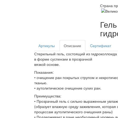
Страна пр
Гель
гидр
Артикулы
Описание
Cертификат
Стерильный гель, состоящий из гидроколлоида
в форме суспензии в прозрачной
вязкой основе.
Показания:
• очищение ран покрытых струпом и некротиче
тканью.
• аутолитическое очищение сухих ран.
Преимущества:
• Прозрачный гель с сильно выраженным увл
(образует влажную среду заживления, которая
процессам аутолитического очищения раны)
• Поддерживает в ране необходимый уровень в