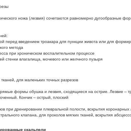
зрезы
ргического ножа (лезвия) сочетаются равномерно дугообразные фо
ней:
ткой перед введением троакара для пункции живота или для форми
кого метода
цесса при хроническом воспалительном процессе
ней стенки влагалища, мочевого или желчного пузыря
тканей, для маленьких точных разрезов
рямые формы обушка и лезвия, сходящиеся на острие. Лезвие – тр
точенный. Кончик – острый, плоский
ов при дренировании плевральной полости, вскрытия коронарных 
трального клапана, для проколов мягких тканей, вскрытия абсцессо
зированные скальпели