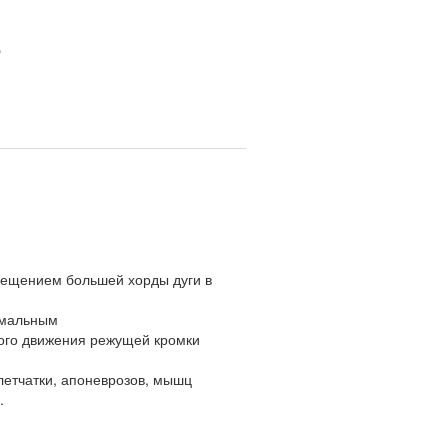
е
мещением большей хорды дуги в
имальным
ного движения режущей кромки
летчатки, апоневрозов, мышц
.