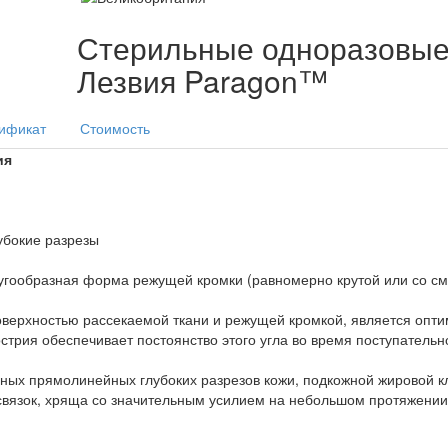
Стерильные одноразовы
Лезвия Paragon™
ификат
Стоимость
ия
убокие разрезы
угообразная форма режущей кромки (равномерно крутой или со с
поверхностью рассекаемой ткани и режущей кромкой, является опт
стрия обеспечивает постоянство этого угла во время поступатель
нных прямолинейных глубоких разрезов кожи, подкожной жировой к
 связок, хряща со значительным усилием на небольшом протяжении