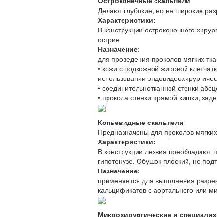
Остроконечные скальпели
Делают глубокие, но не широкие ра
Характеристики:
В конструкции остроконечного хиру
острие
Назначение:
для проведения проколов мягких тка
• кожи с подкожной жировой клетча
использовании эндовидеохирургичес
• соединительнотканной стенки абс
• прокола стенки прямой кишки, зад
Копьевидные скальпели
Предназначены для проколов мягких 
Характеристики:
В конструкции лезвия преобладают п
гипотенузе. Обушок плоский, не под
Назначение:
применяется для выполнения разрез
кальцификатов с аортального или ми
Микрохирургические и специали