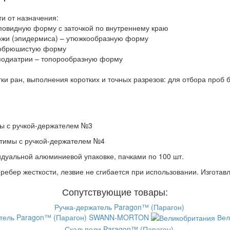
и от назначения:
рповидную форму с заточкой по внутреннему краю
кожи (эпидермиса) – утюжкообразную форму
кробрюшистую форму
 подиатрии – топорообразную форму
ки ран, выполнения коротких и точных разрезов: для отбора проб 
мы с ручкой-держателем №3
естимы с ручкой-держателем №4
дуальной алюминиевой упаковке, пачками по 100 шт.
ребер жесткости, лезвие не сгибается при использовании. Изгота
Сопутствующие товары:
тель Paragon™ (Парагон)
SWANN-MORTON
Вел