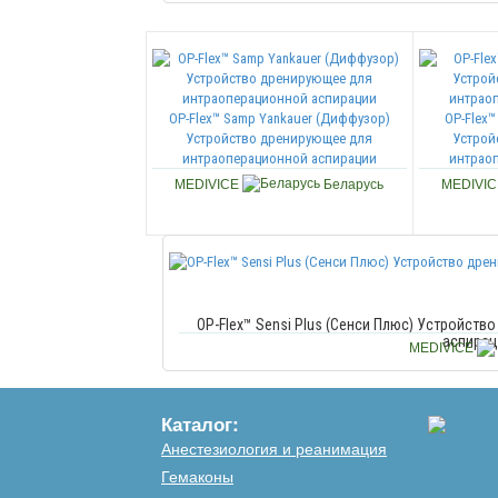
OP-Flex™ Samp Yankauer (Диффузор)
OP-Flex™
Устройство дренирующее для
Устрой
интраоперационной аспирации
интрао
MEDIVICE
Беларусь
MEDIVI
OP-Flex™ Sensi Plus (Сенси Плюс) Устройст
аспирац
MEDIVICE
Каталог:
Анестезиология и реанимация
Гемаконы