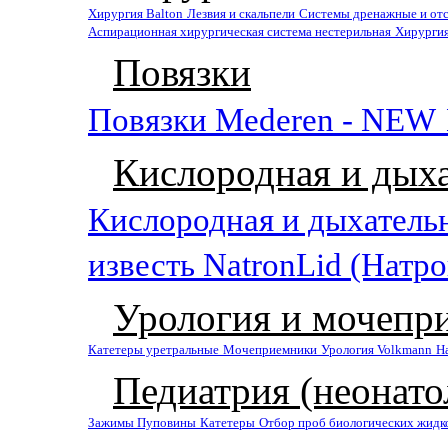
Хирургия Balton
Лезвия и скальпели
Системы дренажные и от
Аспирационная хирургическая система нестерильная
Хирургия
Повязки
Повязки Mederen - NEW
Кислородная и дыха
Кислородная и дыхатель
известь NatronLid (Натр
Урология и мочепр
Катетеры уретральные
Мочеприемники
Урология Volkmann
На
Педиатрия (неонато
Зажимы Пуповины
Катетеры
Отбор проб биологических жидк