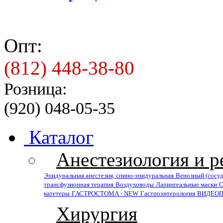
Опт:
(812) 448-38-80
Розница:
(920) 048-05-35
Каталог
Анестезиология и 
Эпидуральная анестезия, спино-эпидуральная
Венозный (сосу
трансфузионная терапия
Воздуховоды
Ларингеальные маски
С
катетеры
ГАСТРОСТОМА - NEW
Гастроэнтерология
ВИДЕОПЛ
Хирургия